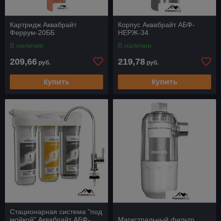
Картридж Аквабрайт
Корпус Аквабрайт АБФ-
Феррум-20ББ
НЕРЖ-34
В наличии
В наличии
209,66
219,78
руб.
руб.
Купить
Купить
Стационарная система "под
мойкой" Аквабрайт АБФ-
Магистральный фильтр