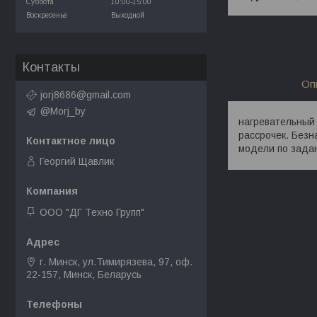
Суббота
10:00-15:00
Воскресенье
Выходной
Контакты
Оп
jorj8686@gmail.com
@Morj_by
нагревательный 
рассрочек. Безн
модели по зада
Георгий Щавлик
ООО "ДГ Техно Групп"
г. Минск, ул.Тимирязева, 97, оф.
22-157, Минск, Беларусь