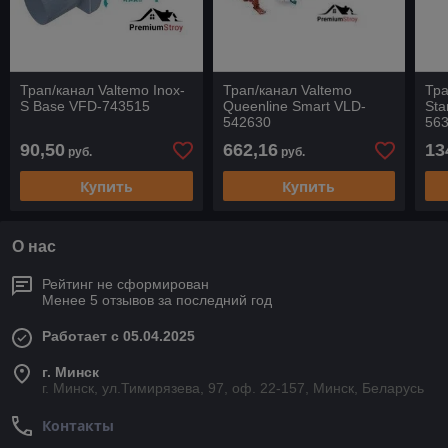
Трап/канал Valtemo Inox-
Трап/канал Valtemo
Тра
S Base VFD-743515
Queenline Smart VLD-
Sta
542630
56
90,50
662,16
13
руб.
руб.
Купить
Купить
О нас
Рейтинг не сформирован
Менее 5 отзывов за последний год
Работает с 05.04.2025
г. Минск
г. Минск, ул.Тимирязева, 97, оф. 22-157, Минск, Беларусь
Контакты