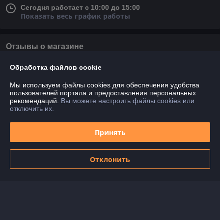
Сегодня работает с 10:00 до 15:00
Показать весь график работы
Отзывы о магазине
У компании пока нет отзывов, добавьте первый
Обработка файлов cookie
Мы используем файлы cookies для обеспечения удобства
пользователей портала и предоставления персональных
О нас
рекомендаций.
Вы можете настроить файлы cookies или
отключить их.
Контакты
Принять
Доставка и оплата
Отклонить
График работы
Полная версия сайта
Политика обработки cookies