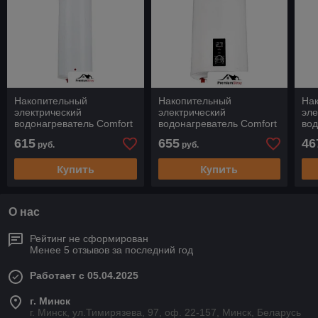
Накопительный
Накопительный
На
электрический
электрический
эле
водонагреватель Comfort
водонагреватель Comfort
вод
Factor Ultra Slim 50 V
Factor Round RS-80
NTS
615
655
46
руб.
руб.
Купить
Купить
О нас
Рейтинг не сформирован
Менее 5 отзывов за последний год
Работает с 05.04.2025
г. Минск
г. Минск, ул.Тимирязева, 97, оф. 22-157, Минск, Беларусь