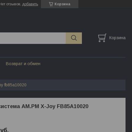
Нет отзывов,
добавить
Корзина
Корзина
Возврат и обмен
oy fb85a10020
истема AM.PM X-Joy FB85A10020
уб.