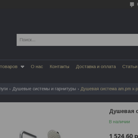
 товаров
О нас
Контакты
Доставка и оплата
Статьи
луги
Душевые системы и гарнитуры
Душевая система am.pm x-j
Душевая с
В наличии
1 524,60
р