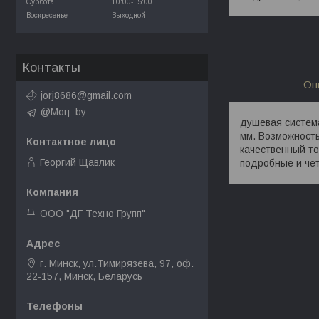
Суббота
10:00-15:00
Воскресенье
Выходной
Контакты
Оп
jorj8686@gmail.com
@Morj_by
душевая система
мм. Возможность
качественный т
Георгий Щавлик
подробные и чет
ООО "ДГ Техно Групп"
г. Минск, ул.Тимирязева, 97, оф.
22-157, Минск, Беларусь