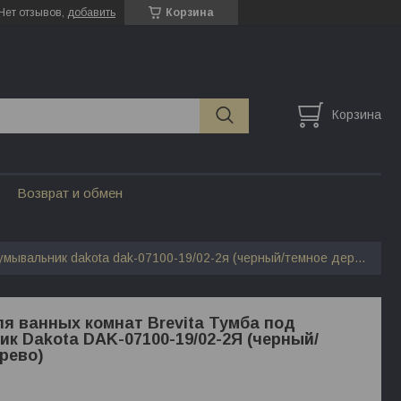
Нет отзывов,
добавить
Корзина
Корзина
Возврат и обмен
Мебель для ванных комнат brevita тумба под умывальник dakota dak-07100-19/02-2я (черный/темное дерево)
я ванных комнат Brevita Тумба под
к Dakota DAK-07100-19/02-2Я (черный/
рево)