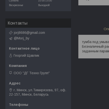
Суббота
10:00-15:00
Воскресенье
Выходной
Контакты
Оп
jorj8686@gmail.com
@Morj_by
тумба под умыва
Безналичный ра
заданным парам
Георгий Щавлик
ООО "ДГ Техно Групп"
г. Минск, ул.Тимирязева, 97, оф.
22-157, Минск, Беларусь