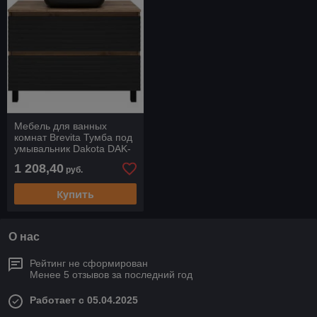
Мебель для ванных
комнат Brevita Тумба под
умывальник Dakota DAK-
07100-19/02-2Я (черный/
1 208,40
руб.
темное дерево)
Купить
О нас
Рейтинг не сформирован
Менее 5 отзывов за последний год
Работает с 05.04.2025