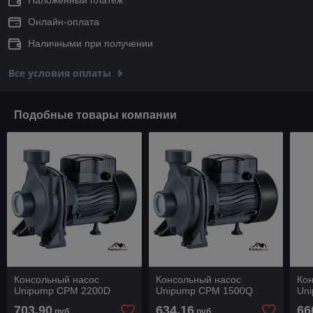
Онлайн-оплата
Наличными при получении
Все условия оплаты
Подобные товары компании
Консольный насос
Консольный насос
Ко
Unipump CPM 2200D
Unipump CPM 1500Q
Un
703,90
634,16
66
руб.
руб.