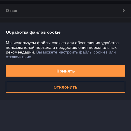
О нас
Контакты
Обработка файлов cookie
Доставка и оплата
Мы используем файлы cookies для обеспечения удобства
пользователей портала и предоставления персональных
График работы
рекомендаций.
Вы можете настроить файлы cookies или
отключить их.
Полная версия сайта
Принять
Политика обработки cookies
Отклонить
Сайт создан на платформе Deal.by
Информация для покупателя
Юридическое лицо:
ООО "ДГ Техно Групп"
220020, г. Минск, ул. Тимирязева, 97, оф. 22-157