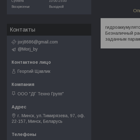
Суббота
10:00-15:00
Воскресенье
Выходной
Оп
гидроаккумулято
Контакты
Безналичный ра
заданным парам
jorj8686@gmail.com
@Morj_by
Георгий Щавлик
ООО "ДГ Техно Групп"
г. Минск, ул.Тимирязева, 97, оф.
22-157, Минск, Беларусь