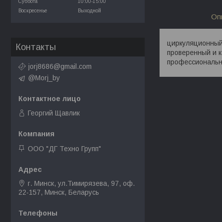
Суббота
10:00-15:00
Воскресенье
Выходной
Оп
циркуляционный,
Контакты
проверенный и 
профессиональн
jorj8686@gmail.com
@Morj_by
Георгий Щавлик
ООО "ДГ Техно Групп"
г. Минск, ул.Тимирязева, 97, оф.
22-157, Минск, Беларусь