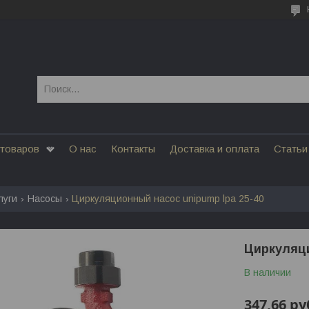
 товаров
О нас
Контакты
Доставка и оплата
Статьи
луги
Насосы
Циркуляционный насос unipump lpa 25-40
Циркуляци
В наличии
347,66
ру