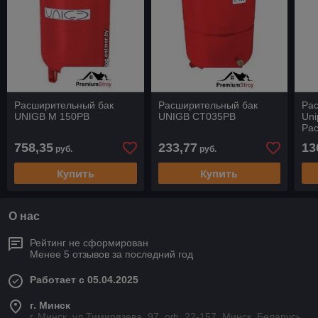
Расширительный бак
Расширительный бак
Ра
UNIGB М 150РВ
UNIGB СТ035РВ
Un
Ра
под
758,35
233,77
13
руб.
руб.
Купить
Купить
О нас
Рейтинг не сформирован
Менее 5 отзывов за последний год
Работает с 05.04.2025
г. Минск
г. Минск, ул.Тимирязева, 97, оф. 22-157, Минск, Беларусь