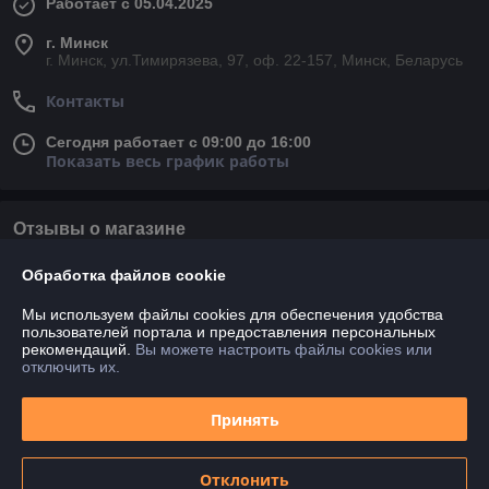
Работает с 05.04.2025
г. Минск
г. Минск, ул.Тимирязева, 97, оф. 22-157, Минск, Беларусь
Контакты
Сегодня работает с 09:00 до 16:00
Показать весь график работы
Отзывы о магазине
У компании пока нет отзывов, добавьте первый
Обработка файлов cookie
Мы используем файлы cookies для обеспечения удобства
пользователей портала и предоставления персональных
О нас
рекомендаций.
Вы можете настроить файлы cookies или
отключить их.
Контакты
Принять
Доставка и оплата
Отклонить
График работы