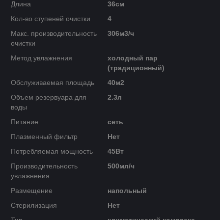
Длина
36cм
Кол-во ступеней очистки
4
Макс. производительность
306м3/ч
очистки
Метод увлажнения
холодный пар
(традиционный)
Обслуживаемая площадь
40м2
Объем резервуара для
2.3л
воды
Питание
сеть
Плазменный фильтр
Нет
Потребляемая мощность
45Вт
Производительность
500мл/ч
увлажнения
Размещение
напольный
Стерилизация
Нет
Тип
климатический комплекс