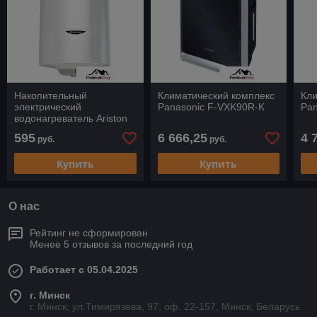
Накопительный
Климатический комплекс
Кли
электрический
Panasonic F-VXK90R-K
Pan
водонагреватель Ariston
PRO1 R 50 V 1,5K PL DRY
595
6 666,25
4 
руб.
руб.
Купить
Купить
О нас
Рейтинг не сформирован
Менее 5 отзывов за последний год
Работает с 05.04.2025
г. Минск
г. Минск, ул.Тимирязева, 97, оф. 22-157, Минск, Беларусь