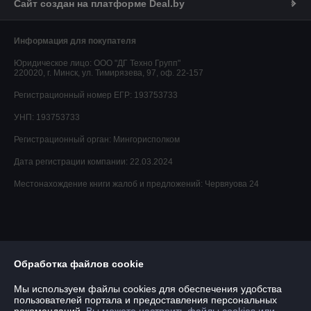
Сайт создан на платформе Deal.by
Информация для покупателя
Юридическое лицо:
ООО "ДГ Техно Групп"
220020, г. Минск, ул. Тимирязева, 97, оф. 22-157
Регистрационный номер ЕГР: 193753733
УНП: 193753733
Регистрационный орган: Мингорисполком
Дата регистрации компании: 22.03.2024
Местонахождение книги жалоб и предложений: Червяуова 24
Обработка файлов cookie
Мы используем файлы cookies для обеспечения удобства
пользователей портала и предоставления персональных