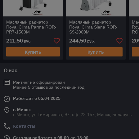
Масляный радиатор
Масляный радиатор
Ма
Royal Clima Parma ROR-
Royal Clima Siena ROR-
Ro
PR7-1500M
S9-2000M
RO
211,50
244,50
20
руб.
руб.
Купить
Купить
О нас
Рейтинг не сформирован
Менее 5 отзывов за последний год
Работает с 05.04.2025
г. Минск
г. Минск, ул.Тимирязева, 97, оф. 22-157, Минск, Беларусь
Контакты
Сегодня работает с 09:00 до 18:00