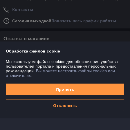
Контакты
Показать весь график работы
Сегодня выходной
Отзывы о магазине
У компании пока нет отзывов, добавьте первый
Обработка файлов cookie
Мы используем файлы cookies для обеспечения удобства
пользователей портала и предоставления персональных
О нас
рекомендаций.
Вы можете настроить файлы cookies или
отключить их.
Контакты
Принять
Доставка и оплата
Отклонить
График работы
Полная версия сайта