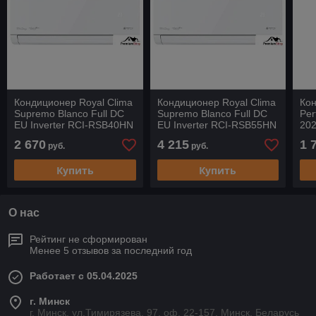
Кондиционер Royal Clima
Кондиционер Royal Clima
Кон
Supremo Blanco Full DC
Supremo Blanco Full DC
Per
EU Inverter RCI-RSB40HN
EU Inverter RCI-RSB55HN
20
2 670
4 215
1 
руб.
руб.
Купить
Купить
О нас
Рейтинг не сформирован
Менее 5 отзывов за последний год
Работает с 05.04.2025
г. Минск
г. Минск, ул.Тимирязева, 97, оф. 22-157, Минск, Беларусь