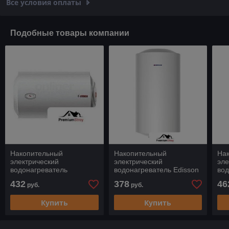
Все условия оплаты
Подобные товары компании
Накопительный
Накопительный
На
электрический
электрический
эле
водонагреватель
водонагреватель Edisson
вод
Garanterm ER 80-H
ER 100 V
The
432
378
46
руб.
руб.
Купить
Купить