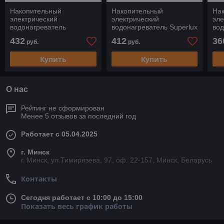
Накопительный
Накопительный
На
электрический
электрический
эле
водонагреватель
водонагреватель Superlux
вод
Garanterm ER 80-H
NTS 80V
Gar
432
412
36
руб.
руб.
Купить
Купить
О нас
Рейтинг не сформирован
Менее 5 отзывов за последний год
Работает с 05.04.2025
г. Минск
г. Минск, ул.Тимирязева, 97, оф. 22-157, Минск, Беларусь
Контакты
Сегодня работает с 10:00 до 15:00
Показать весь график работы