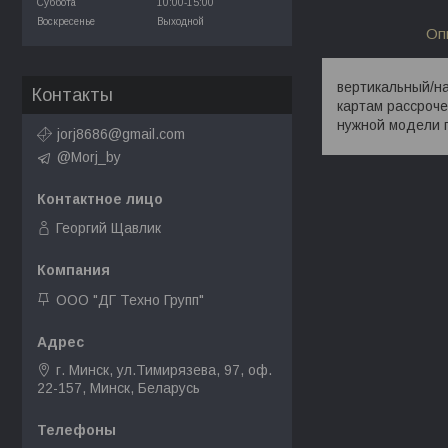
Суббота
10:00-15:00
Воскресенье
Выходной
Оп
вертикальный/на
Контакты
картам рассроче
нужной модели 
jorj8686@gmail.com
@Morj_by
Георгий Щавлик
ООО "ДГ Техно Групп"
г. Минск, ул.Тимирязева, 97, оф.
22-157, Минск, Беларусь