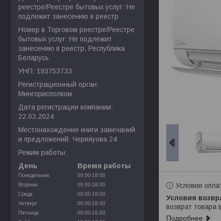
реестре/Реестре бытовых услуг: Не
подлежит занесению в реестр
Номер в Торговом реестре/Реестре
бытовых услуг: Не подлежит
занесению в реестр, Республика
Беларусь
УНП: 193753733
Регистрационный орган:
Мингорисполком
Дата регистрации компании:
22.03.2024
Местонахождение книги замечаний
и предложений: Червяуова 24
Режим работы:
День
Время работы
Понедельник
09:00-18:00
Условия опла
Вторник
09:00-18:00
Среда
09:00-18:00
Четверг
09:00-18:00
возврат товара 
Пятница
09:00-16:00
Подробнее