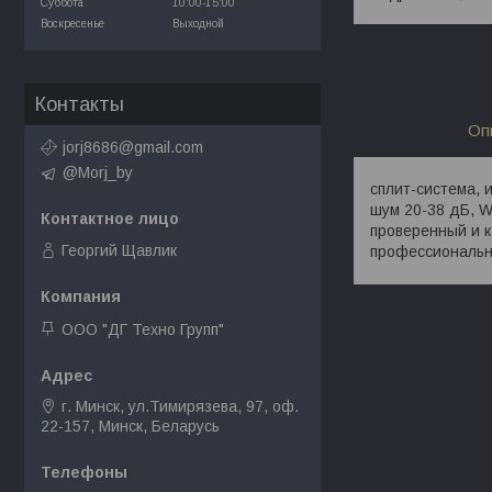
Суббота
10:00-15:00
Воскресенье
Выходной
Контакты
Оп
jorj8686@gmail.com
@Morj_by
сплит-система, 
шум 20-38 дБ, W
проверенный и 
Георгий Щавлик
профессиональн
ООО "ДГ Техно Групп"
г. Минск, ул.Тимирязева, 97, оф.
22-157, Минск, Беларусь