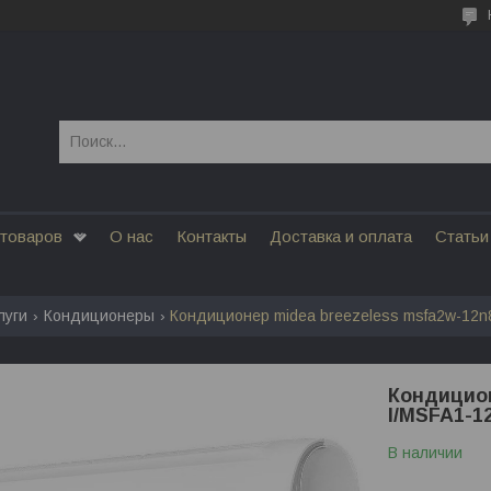
 товаров
О нас
Контакты
Доставка и оплата
Статьи
луги
Кондиционеры
Кондиционер midea breezeless msfa2w-12n8
Кондицион
I/MSFA1-1
В наличии