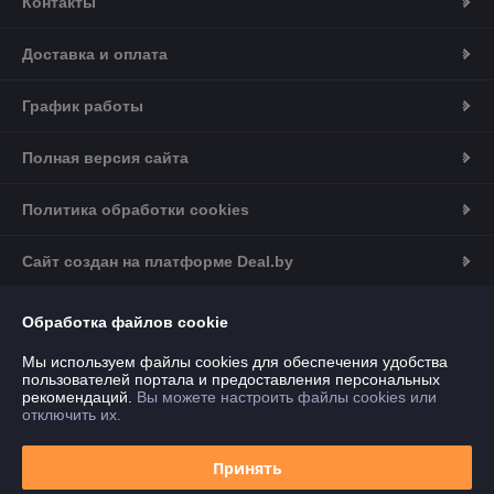
Контакты
Доставка и оплата
График работы
Полная версия сайта
Политика обработки cookies
Сайт создан на платформе Deal.by
Информация для покупателя
Обработка файлов cookie
Юридическое лицо:
ООО "ДГ Техно Групп"
Мы используем файлы cookies для обеспечения удобства
220020, г. Минск, ул. Тимирязева, 97, оф. 22-157
пользователей портала и предоставления персональных
рекомендаций.
Вы можете настроить файлы cookies или
Регистрационный номер ЕГР: 193753733
отключить их.
УНП: 193753733
Принять
Регистрационный орган: Мингорисполком