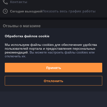
Контакты
Показать весь график работы
Сегодня выходной
Отзывы о магазине
У компании пока нет отзывов, добавьте первый
Обработка файлов cookie
Мы используем файлы cookies для обеспечения удобства
пользователей портала и предоставления персональных
О нас
рекомендаций.
Вы можете настроить файлы cookies или
отключить их.
Контакты
Принять
Доставка и оплата
Отклонить
График работы
Полная версия сайта
Политика обработки cookies