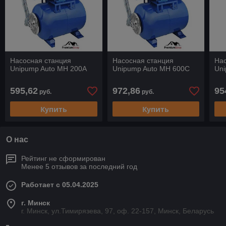
Насосная станция
Насосная станция
Нас
Unipump Auto MH 200A
Unipump Auto MH 600C
Un
595,62
972,86
95
руб.
руб.
Купить
Купить
О нас
Рейтинг не сформирован
Менее 5 отзывов за последний год
Работает с 05.04.2025
г. Минск
г. Минск, ул.Тимирязева, 97, оф. 22-157, Минск, Беларусь