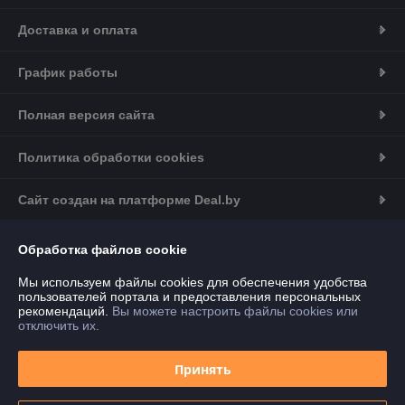
Доставка и оплата
График работы
Полная версия сайта
Политика обработки cookies
Сайт создан на платформе Deal.by
Информация для покупателя
Обработка файлов cookie
Юридическое лицо:
ООО "ДГ Техно Групп"
Мы используем файлы cookies для обеспечения удобства
220020, г. Минск, ул. Тимирязева, 97, оф. 22-157
пользователей портала и предоставления персональных
рекомендаций.
Вы можете настроить файлы cookies или
Регистрационный номер ЕГР: 193753733
отключить их.
УНП: 193753733
Принять
Регистрационный орган: Мингорисполком