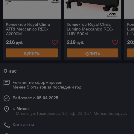
Конвектор Royal Clima
Конвектор Royal Clima
Кон
ATRI Meccanico REC-
Lumino Meccanico REC-
Lum
A2000M
LUB1500M
LU
216
219
20
руб.
руб.
Купить
Купить
О нас
Рейтинг не сформирован
Менее 5 отзывов за последний год
Работает с 05.04.2025
г. Минск
г. Минск, ул.Тимирязева, 97, оф. 22-157, Минск, Беларусь
Контакты